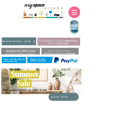
Scopri migliaia di prodotti
Made in Italy
BONUS MOBILI 2025
Sconti dal
30%
al
50%
Spedizione ALL RISK Gratuita
Scopri i nostri servizi di
per ordini a partire da €149,00
consegna al piano e montaggio
Summer
Sale
Scopri promo esclusive sui miglior brand!
SHOP NOW
Siamo spiacenti, il prodotto richiesto non è disponibile