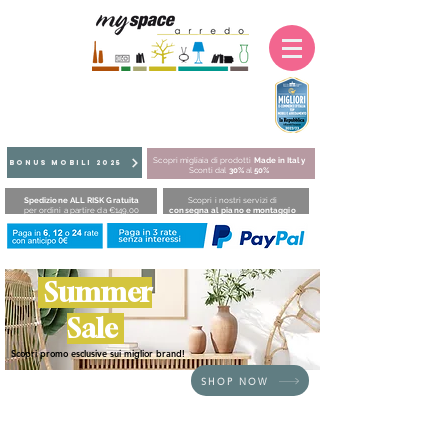
Scopri migliaia di prodotti
Made in Italy
BONUS MOBILI 2025
Sconti dal
30%
al
50%
Spedizione ALL RISK Gratuita
Scopri i nostri servizi di
per ordini a partire da €149,00
consegna al piano e montaggio
Summer
Sale
Scopri promo esclusive sui miglior brand!
SHOP NOW
HOME
/
COMPLEMENTI