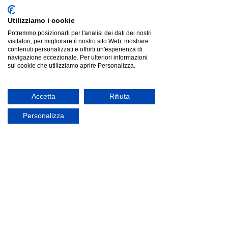
Risparmia
€12.03
€31.97
Prezzo più basso degli ultimi 30 giorni: €44.00
offerta
Utilizziamo i cookie
Potremmo posizionarli per l'analisi dei dati dei nostri
visitatori, per migliorare il nostro sito Web, mostrare
contenuti personalizzati e offrirti un'esperienza di
navigazione eccezionale. Per ulteriori informazioni
sui cookie che utilizziamo aprire Personalizza.
Accetta
Rifiuta
Personalizza
Modularredo LETTERA Rovere Tabacco | mensola
Modularredo LETTERA Rovere Tabacco | mensola
Listino
€44.00
Risparmia
€12.03
€31.97
Prezzo più basso degli ultimi 30 giorni: €44.00
offerta