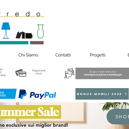
Chi Siamo
Contatti
Progetti
ità
Pagamenti
Scopri i nostri servizi di
%
sicuri
consegna al piano e montaggio
 Italy
BONUS MOBILI 2025
ummer Sale
SHO
o esclusive sui miglior brand!