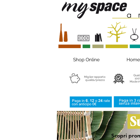
Shop Online
Home
Qual
Miglior rapporto
100
qualità/prezzo
Made in
S
Scopri prom