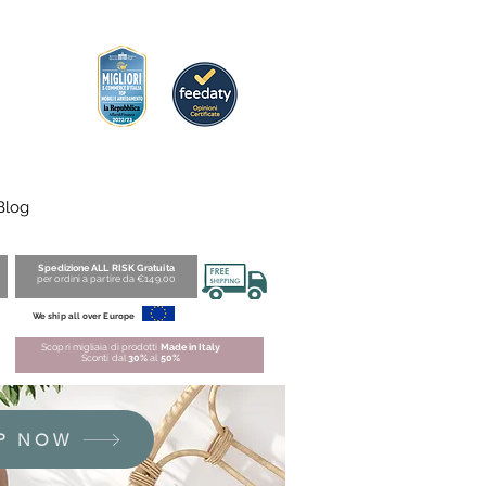
Blog
Spedizione ALL RISK Gratuita
per ordini a partire da €149,00
We ship all over Europe
Scopri migliaia di prodotti
Made in Italy
Sconti dal
30%
al
50%
P NOW