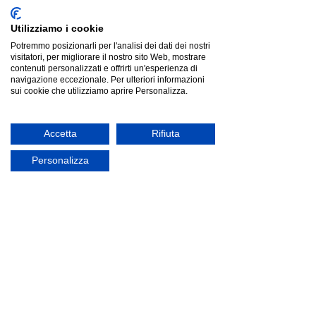
Utilizziamo i cookie
Potremmo posizionarli per l'analisi dei dati dei nostri
visitatori, per migliorare il nostro sito Web, mostrare
contenuti personalizzati e offrirti un'esperienza di
navigazione eccezionale. Per ulteriori informazioni
sui cookie che utilizziamo aprire Personalizza.
Accetta
Rifiuta
Personalizza
Tonin Casa OSUNA | libreria
Tonin Casa OSUNA | libreria
Listino
€1 672.00
Risparmia
€438.56
€1 233.44