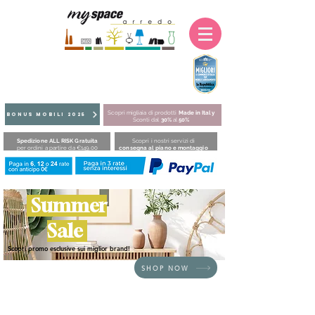
Scopri migliaia di prodotti
Made in Italy
BONUS MOBILI 2025
Sconti dal
30%
al
50%
Spedizione ALL RISK Gratuita
Scopri i nostri servizi di
per ordini a partire da €149,00
consegna al piano e montaggio
Summer
Sale
Scopri promo esclusive sui miglior brand!
SHOP NOW
HOME
/
ZONA GIORNO