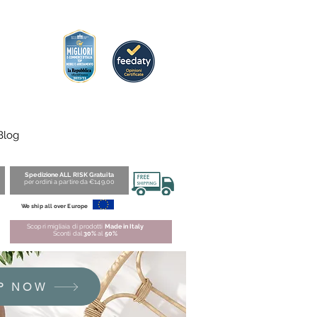
Blog
Spedizione ALL RISK Gratuita
per ordini a partire da €149,00
We ship all over Europe
Scopri migliaia di prodotti
Made in Italy
Sconti dal
30%
al
50%
P NOW