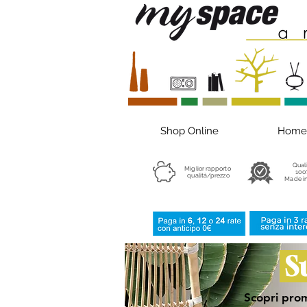
Shop Online
Home
Qual
Miglior rapporto
100
qualità/prezzo
Made in
S
Scopri prom