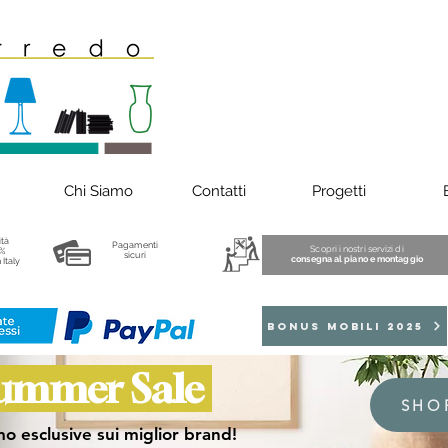
Chi Siamo
Contatti
Progetti
ità
Pagamenti
Scopri i nostri servizi di
%
sicuri
consegna al piano e montaggio
 Italy
BONUS MOBILI 2025
ummer Sale
SHO
o esclusive sui miglior brand!