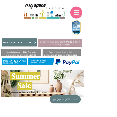
Scopri migliaia di prodotti
Made in Italy
BONUS MOBILI 2025
Sconti dal
30%
al
50%
Spedizione ALL RISK Gratuita
Scopri i nostri servizi di
per ordini a partire da €149,00
consegna al piano e montaggio
Summer
Sale
Scopri promo esclusive sui miglior brand!
SHOP NOW
HOME
/
ZONA NOTTE