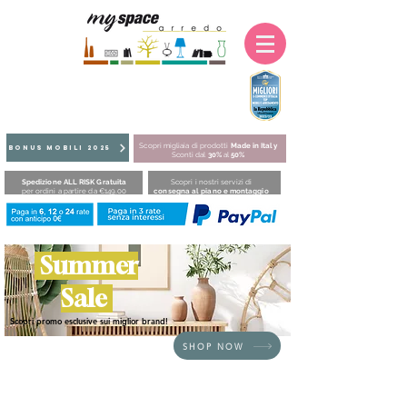
Scopri migliaia di prodotti
Made in Italy
BONUS MOBILI 2025
Sconti dal
30%
al
50%
Spedizione ALL RISK Gratuita
Scopri i nostri servizi di
per ordini a partire da €149,00
consegna al piano e montaggio
Summer
Sale
Scopri promo esclusive sui miglior brand!
SHOP NOW
HOME
/
SEDUTE