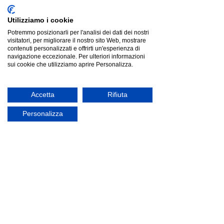
Utilizziamo i cookie
Potremmo posizionarli per l'analisi dei dati dei nostri
visitatori, per migliorare il nostro sito Web, mostrare
contenuti personalizzati e offrirti un'esperienza di
navigazione eccezionale. Per ulteriori informazioni
Pedrali JIL 526 |sgabello|
sui cookie che utilizziamo aprire Personalizza.
Pedrali JIL 526 |sgabello|
€718.00
offerta
Accetta
Rifiuta
Personalizza
Plust FROZEN |sgabello|