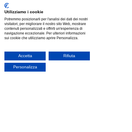
Utilizziamo i cookie
Potremmo posizionarli per l'analisi dei dati dei nostri
visitatori, per migliorare il nostro sito Web, mostrare
contenuti personalizzati e offrirti un'esperienza di
navigazione eccezionale. Per ulteriori informazioni
sui cookie che utilizziamo aprire Personalizza.
Pedrali BABILA 2731 |sedia|
Pedrali BABILA 2731 |sedia|
€293.00
Accetta
Rifiuta
Personalizza