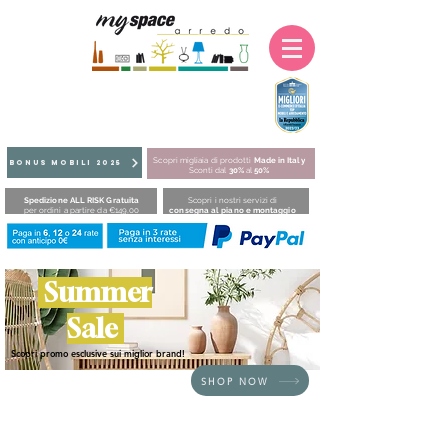
Scopri migliaia di prodotti
Made in Italy
BONUS MOBILI 2025
Sconti dal
30%
al
50%
Spedizione ALL RISK Gratuita
Scopri i nostri servizi di
per ordini a partire da €149,00
consegna al piano e montaggio
Summer
Sale
Scopri promo esclusive sui miglior brand!
SHOP NOW
HOME
/
SEDUTE