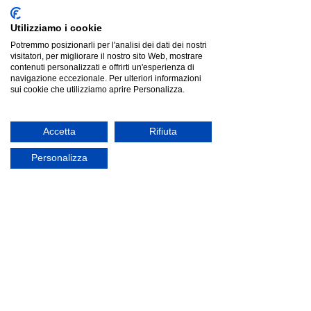
Utilizziamo i cookie
Potremmo posizionarli per l'analisi dei dati dei nostri
visitatori, per migliorare il nostro sito Web, mostrare
contenuti personalizzati e offrirti un'esperienza di
navigazione eccezionale. Per ulteriori informazioni
sui cookie che utilizziamo aprire Personalizza.
Pedrali BLUME 50x35 | tavolino
Pedrali BLUME 50x35 | tavolino
Accetta
Rifiuta
€376.00
offerta
Personalizza