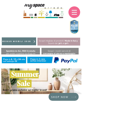
Scopri migliaia di prodotti
Made in Italy
BONUS MOBILI 2025
Sconti dal
30%
al
50%
Spedizione ALL RISK Gratuita
Scopri i nostri servizi di
per ordini a partire da €149,00
consegna al piano e montaggio
Summer
Sale
Scopri promo esclusive sui miglior brand!
SHOP NOW
HOME
/
COMPLEMENTI