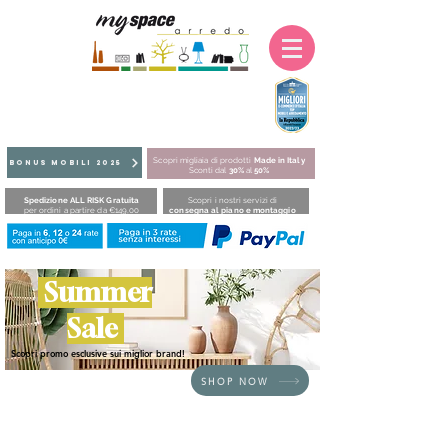
Scopri migliaia di prodotti
Made in Italy
BONUS MOBILI 2025
Sconti dal
30%
al
50%
Spedizione ALL RISK Gratuita
Scopri i nostri servizi di
per ordini a partire da €149,00
consegna al piano e montaggio
Summer
Sale
Scopri promo esclusive sui miglior brand!
SHOP NOW
HOME
/
SEDUTE