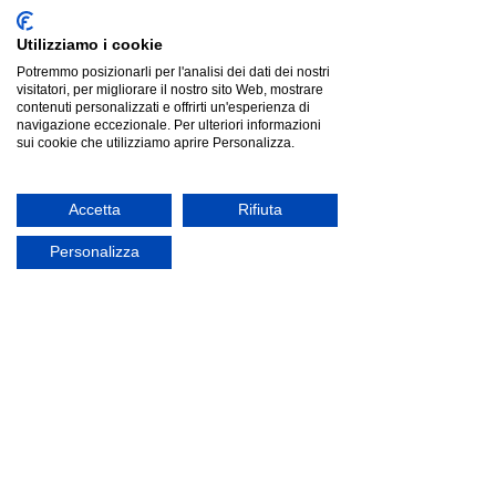
Utilizziamo i cookie
Potremmo posizionarli per l'analisi dei dati dei nostri
visitatori, per migliorare il nostro sito Web, mostrare
contenuti personalizzati e offrirti un'esperienza di
navigazione eccezionale. Per ulteriori informazioni
sui cookie che utilizziamo aprire Personalizza.
Accetta
Rifiuta
Personalizza
Pedrali FOLK 2926-2927 |sgabello|
Pedrali FOLK 2926-2927 |sgabello|
€566.00