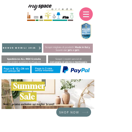
Scopri migliaia di prodotti
Made in Italy
BONUS MOBILI 2025
Sconti dal
30%
al
50%
Spedizione ALL RISK Gratuita
Scopri i nostri servizi di
per ordini a partire da €149,00
consegna al piano e montaggio
Summer
Sale
Scopri promo esclusive sui miglior brand!
SHOP NOW
HOME
/
SEDUTE