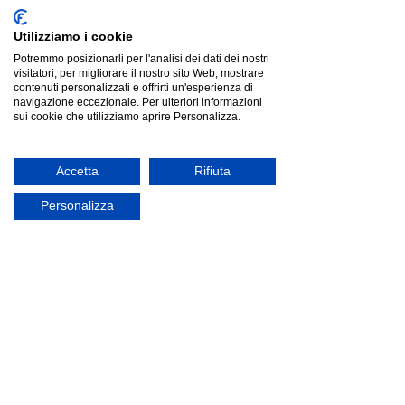
Utilizziamo i cookie
Potremmo posizionarli per l'analisi dei dati dei nostri
visitatori, per migliorare il nostro sito Web, mostrare
contenuti personalizzati e offrirti un'esperienza di
navigazione eccezionale. Per ulteriori informazioni
sui cookie che utilizziamo aprire Personalizza.
Bontempi SVEVA |sedia|
Accetta
Rifiuta
Bontempi SVEVA |sedia|
Listino
€844.00
Risparmia
€212.69
Personalizza
€631.31
Cerca prodotti
Il mio profilo
Verifica ordini
Preferiti
Carrello
Mostra prezzi in:
EUR