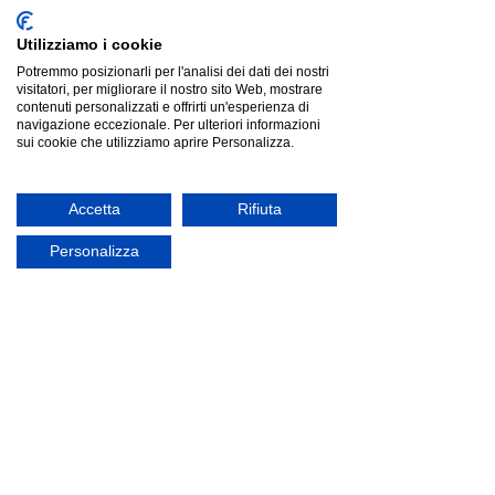
Utilizziamo i cookie
Potremmo posizionarli per l'analisi dei dati dei nostri
visitatori, per migliorare il nostro sito Web, mostrare
Pedrali ILA 2022 |poltrona lounge|
contenuti personalizzati e offrirti un'esperienza di
Pedrali ILA 2022 |poltrona lounge|
navigazione eccezionale. Per ulteriori informazioni
€1 974.00
sui cookie che utilizziamo aprire Personalizza.
Accetta
Rifiuta
Personalizza
Pedrali ILA 2023 |poltrona lounge|
Pedrali ILA 2023 |poltrona lounge|
€1 574.00
offerta