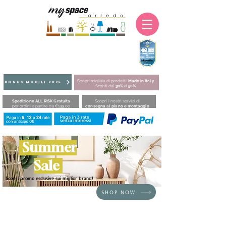
Scopri migliaia di prodotti
Made in Italy
BONUS MOBILI 2025
Sconti dal
30%
al
50%
Spedizione ALL RISK Gratuita
Scopri i nostri servizi di
per ordini a partire da €149,00
consegna al piano e montaggio
Summer
Sale
Scopri promo esclusive sui miglior brand!
SHOP NOW
HOME
/
SEDUTE