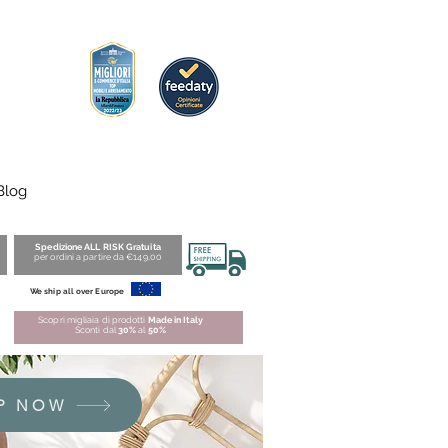
Blog
Spedizione ALL RISK Gratuita
per ordini a partire da €149,00
We ship all over Europe
Scopri migliaia di prodotti
Made in Italy
Sconti dal
30%
al
50%
P NOW