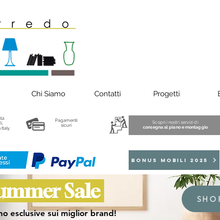
Chi Siamo
Contatti
Progetti
ità
Pagamenti
Scopri i nostri servizi di
%
sicuri
consegna al piano e montaggio
 Italy
BONUS MOBILI 2025
ummer Sale
SHO
o esclusive sui miglior brand!