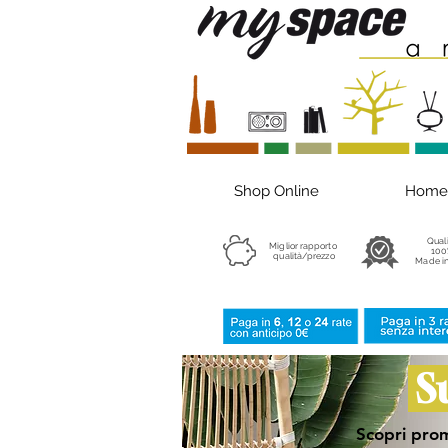
Shop Online
Home
Qual
Miglior rapporto
100
qualità/prezzo
Made in
S
Scopri prom