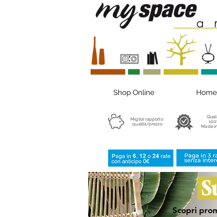
Shop Online
Home
Qual
Miglior rapporto
100
qualità/prezzo
Made in
S
Scopri prom