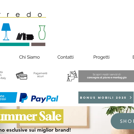
Chi Siamo
Contatti
Progetti
ità
Pagamenti
Scopri i nostri servizi di
%
sicuri
consegna al piano e montaggio
 Italy
BONUS MOBILI 2025
ummer Sale
SHO
o esclusive sui miglior brand!