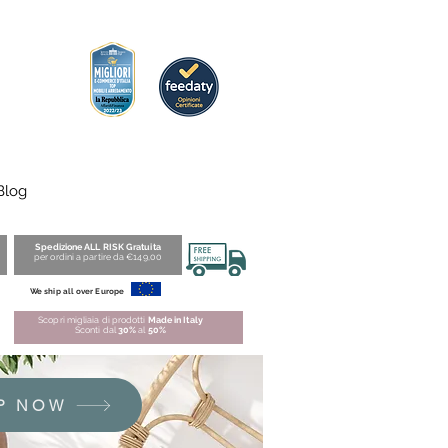
Blog
Spedizione ALL RISK Gratuita
per ordini a partire da €149,00
We ship all over Europe
Scopri migliaia di prodotti
Made in Italy
Sconti dal
30%
al
50%
P NOW