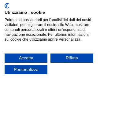
€89.70
Prezzo più basso degli ultimi 30 giorni: €138.00
offerta
Utilizziamo i cookie
Potremmo posizionarli per l'analisi dei dati dei nostri
visitatori, per migliorare il nostro sito Web, mostrare
contenuti personalizzati e offrirti un'esperienza di
navigazione eccezionale. Per ulteriori informazioni
sui cookie che utilizziamo aprire Personalizza.
Accetta
Rifiuta
Personalizza
Fatboy Toní Chair Sedia da bistrot, Mist Green
Fatboy Toní Chair Sedia da bistrot, Mist Green
Listino
€195.90
Risparmia
€48.97
€146.93
Cerca prodotti
Il mio profilo
Verifica ordini
Preferiti