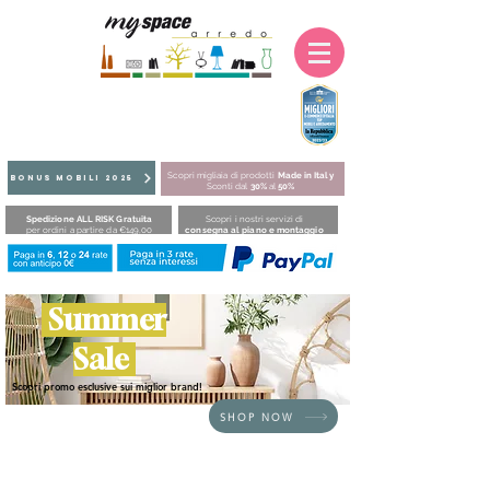
Scopri migliaia di prodotti
Made in Italy
BONUS MOBILI 2025
Sconti dal
30%
al
50%
Spedizione ALL RISK Gratuita
Scopri i nostri servizi di
per ordini a partire da €149,00
consegna al piano e montaggio
Summer
Sale
Scopri promo esclusive sui miglior brand!
SHOP NOW
HOME
/
SEDUTE