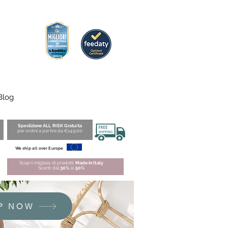
Blog
Spedizione ALL RISK Gratuita
per ordini a partire da €149,00
We ship all over Europe
Scopri migliaia di prodotti
Made in Italy
Sconti dal
30%
al
50%
P NOW