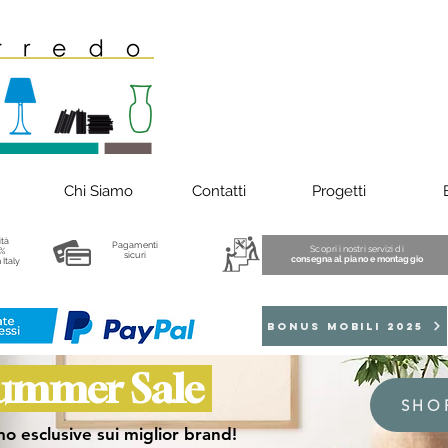
Chi Siamo
Contatti
Progetti
ità
Pagamenti
Scopri i nostri servizi di
%
sicuri
consegna al piano e montaggio
 Italy
BONUS MOBILI 2025
ummer Sale
SHO
o esclusive sui miglior brand!