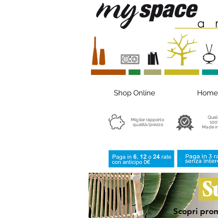
Shop Online
Home
Qual
Miglior rapporto
100
qualità/prezzo
Made in
S
Scopri prom