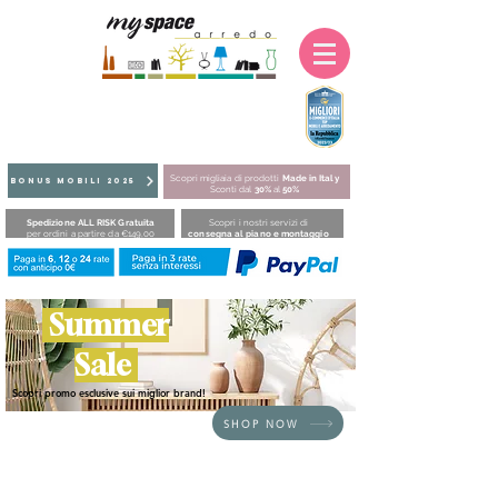
Scopri migliaia di prodotti
Made in Italy
BONUS MOBILI 2025
Sconti dal
30%
al
50%
Spedizione ALL RISK Gratuita
Scopri i nostri servizi di
per ordini a partire da €149,00
consegna al piano e montaggio
Summer
Sale
Scopri promo esclusive sui miglior brand!
SHOP NOW
HOME
/
BRAND
/
Plust