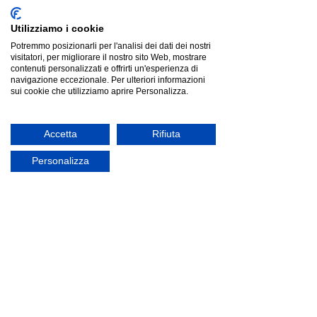
Utilizziamo i cookie
Potremmo posizionarli per l'analisi dei dati dei nostri
visitatori, per migliorare il nostro sito Web, mostrare
contenuti personalizzati e offrirti un'esperienza di
navigazione eccezionale. Per ulteriori informazioni
sui cookie che utilizziamo aprire Personalizza.
Accetta
Rifiuta
Personalizza
Lyxo Design VERA | divano
Lyxo Design VERA | divano
Listino
€716.00
Risparmia
€179.00
€537.00
Prezzo più basso degli ultimi 30 giorni: €716.00
offerta