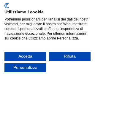
€221.31
Prezzo più basso degli ultimi 30 giorni: €245.90
offerta
Utilizziamo i cookie
Potremmo posizionarli per l'analisi dei dati dei nostri
visitatori, per migliorare il nostro sito Web, mostrare
contenuti personalizzati e offrirti un'esperienza di
navigazione eccezionale. Per ulteriori informazioni
sui cookie che utilizziamo aprire Personalizza.
Accetta
Rifiuta
Personalizza
Plust FADE Table Lamp |lampada|
Plust FADE Table Lamp |lampada|
Listino
€94.26
Risparmia
€9.42
€84.84
offerta