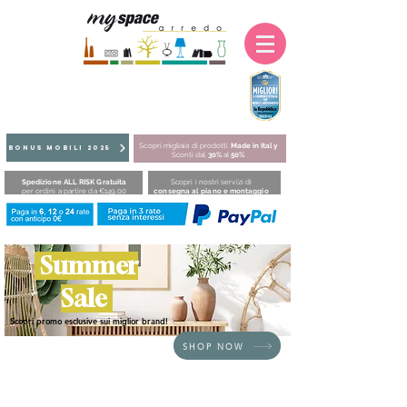
Scopri migliaia di prodotti
Made in Italy
BONUS MOBILI 2025
Sconti dal
30%
al
50%
Spedizione ALL RISK Gratuita
Scopri i nostri servizi di
per ordini a partire da €149,00
consegna al piano e montaggio
Summer
Sale
Scopri promo esclusive sui miglior brand!
SHOP NOW
HOME
/
BRAND
/
Plust