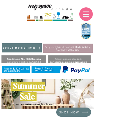
Scopri migliaia di prodotti
Made in Italy
BONUS MOBILI 2025
Sconti dal
30%
al
50%
Spedizione ALL RISK Gratuita
Scopri i nostri servizi di
per ordini a partire da €149,00
consegna al piano e montaggio
Summer
Sale
Scopri promo esclusive sui miglior brand!
SHOP NOW
HOME
/
COMPLEMENTI