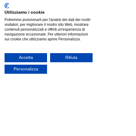
Utilizziamo i cookie
Potremmo posizionarli per l'analisi dei dati dei nostri
visitatori, per migliorare il nostro sito Web, mostrare
contenuti personalizzati e offrirti un'esperienza di
navigazione eccezionale. Per ulteriori informazioni
sui cookie che utilizziamo aprire Personalizza.
Accetta
Rifiuta
Plust CACTUS |vaso|
Personalizza
Plust CACTUS |vaso|
Listino
€454.92
Risparmia
€45.49
€409.43
offerta