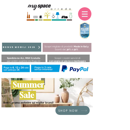
Scopri migliaia di prodotti
Made in Italy
BONUS MOBILI 2025
Sconti dal
30%
al
50%
Spedizione ALL RISK Gratuita
Scopri i nostri servizi di
per ordini a partire da €149,00
consegna al piano e montaggio
Summer
Sale
Scopri promo esclusive sui miglior brand!
SHOP NOW
Siamo spiacenti, il prodotto richiesto non è disponibile