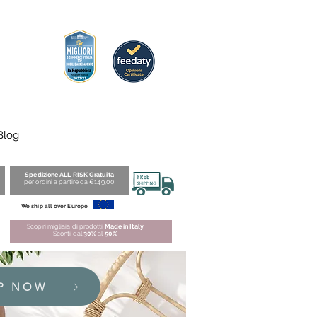
Blog
Spedizione ALL RISK Gratuita
per ordini a partire da €149,00
We ship all over Europe
Scopri migliaia di prodotti
Made in Italy
Sconti dal
30%
al
50%
P NOW