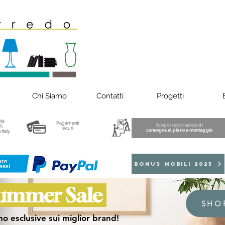
Chi Siamo
Contatti
Progetti
ità
Pagamenti
Scopri i nostri servizi di
%
sicuri
consegna al piano e montaggio
 Italy
BONUS MOBILI 2025
ummer Sale
SHO
o esclusive sui miglior brand!