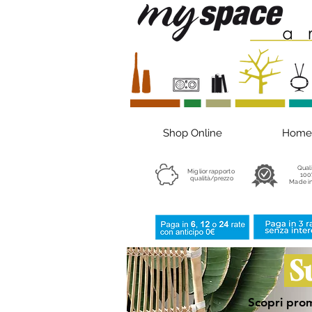
Shop Online
Home
Qual
Miglior rapporto
100
qualità/prezzo
Made in
S
Scopri prom