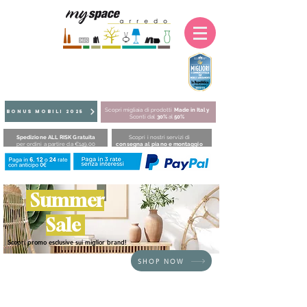
Scopri migliaia di prodotti
Made in Italy
BONUS MOBILI 2025
Sconti dal
30%
al
50%
Spedizione ALL RISK Gratuita
Scopri i nostri servizi di
per ordini a partire da €149,00
consegna al piano e montaggio
Summer
Sale
Scopri promo esclusive sui miglior brand!
SHOP NOW
HOME
/
SEDUTE