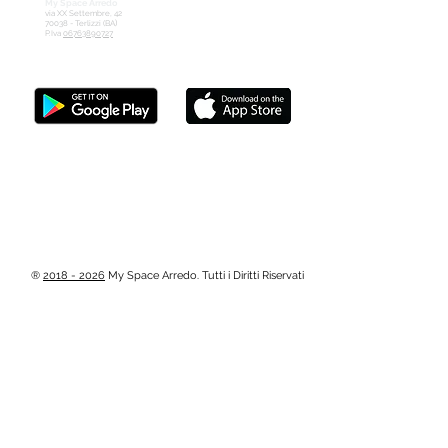
My Space Arredo
via XX Settembre, 42
70038 - Terlizzi (BA
)
P.Iva
06763890727
Contattaci:
info@myspacearredo.com
+39 080.88.06.776
(dal lunedì - venerdì
09.30 - 13.00)
®
2018 - 2026
My Space Arredo. Tutti i Diritti Riservati