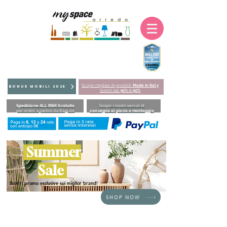
Scopri migliaia di prodotti
Made in Italy
BONUS MOBILI 2025
Sconti dal
30%
al
50%
Spedizione ALL RISK Gratuita
Scopri i nostri servizi di
per ordini a partire da €149,00
consegna al piano e montaggio
Summer
Sale
Scopri promo esclusive sui miglior brand!
SHOP NOW
HOME
/
SEDUTE