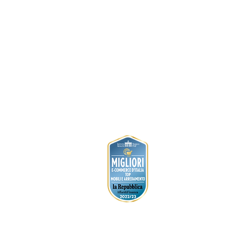
Connubia TUKA SOFT CB/2162 MTO |
sedia
Connubia TUKA SOFT CB/2162 MTO |
sedia
€346.72
Cerca prodotti
Il mio profilo
Verifica ordini
Preferiti