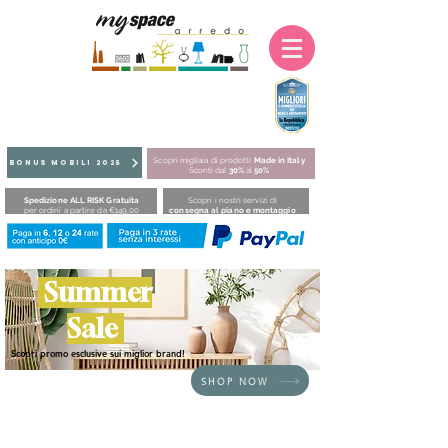
Scopri migliaia di prodotti
Made in Italy
BONUS MOBILI 2025
Sconti dal
30%
al
50%
Spedizione ALL RISK Gratuita
Scopri i nostri servizi di
per ordini a partire da €149,00
consegna al piano e montaggio
Summer
Sale
Scopri promo esclusive sui miglior brand!
SHOP NOW
HOME
/
COMPLEMENTI