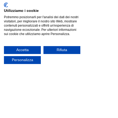
Utilizziamo i cookie
Potremmo posizionarli per l'analisi dei dati dei nostri
visitatori, per migliorare il nostro sito Web, mostrare
contenuti personalizzati e offrirti un'esperienza di
navigazione eccezionale. Per ulteriori informazioni
sui cookie che utilizziamo aprire Personalizza.
WEB Letto matrimoniale
Accetta
Rifiuta
Letto con testiera imbottita e giroletto in tessuto
Rete Ortopedica a doghe inclusa
Personalizza
MODELLO