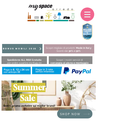
Scopri migliaia di prodotti
Made in Italy
BONUS MOBILI 2025
Sconti dal
30%
al
50%
Spedizione ALL RISK Gratuita
Scopri i nostri servizi di
per ordini a partire da €149,00
consegna al piano e montaggio
Summer
Sale
Scopri promo esclusive sui miglior brand!
SHOP NOW
HOME
/
LETTI