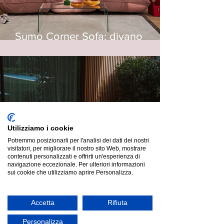
Sumo Corner Sofa: divano
modulare in velluto riciclato
Utilizziamo i cookie
Potremmo posizionarli per l'analisi dei dati dei nostri
visitatori, per migliorare il nostro sito Web, mostrare
contenuti personalizzati e offrirti un'esperienza di
navigazione eccezionale. Per ulteriori informazioni
sui cookie che utilizziamo aprire Personalizza.
Accetta
Rifiuta
Fred's Chair: Sedia da Bistrot
Moderna in Alluminio
Personalizza