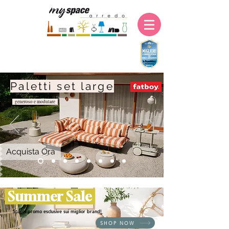
Paletti set large
generoso e modulare
Acquista Ora
Summer Sale
Scopri promo esclusive sui miglior brand!
SHOP NOW