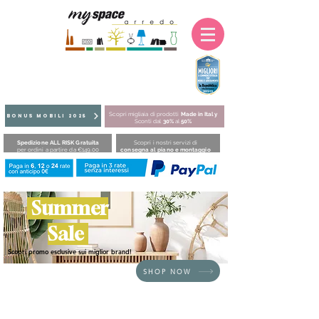
Scopri migliaia di prodotti
Made in Italy
BONUS MOBILI 2025
Sconti dal
30%
al
50%
Spedizione ALL RISK Gratuita
Scopri i nostri servizi di
per ordini a partire da €149,00
consegna al piano e montaggio
Summer
Sale
Scopri promo esclusive sui miglior brand!
SHOP NOW
HOME
/
SEDUTE