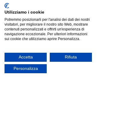
Utilizziamo i cookie
Potremmo posizionarli per l'analisi dei dati dei nostri
visitatori, per migliorare il nostro sito Web, mostrare
contenuti personalizzati e offrirti un'esperienza di
navigazione eccezionale. Per ulteriori informazioni
sui cookie che utilizziamo aprire Personalizza.
Bontempi MOOD |sedia| struttura acciaio
Bontempi MOOD |sedia| struttura acciaio
Listino
€164.00
Risparmia
€41.33
€122.67
offerta
Accetta
Rifiuta
Personalizza