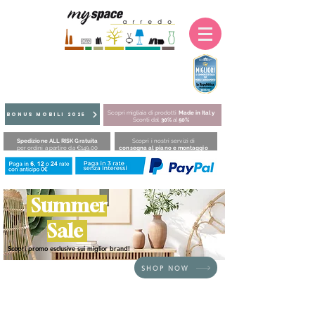
Scopri migliaia di prodotti
Made in Italy
BONUS MOBILI 2025
Sconti dal
30%
al
50%
Spedizione ALL RISK Gratuita
Scopri i nostri servizi di
per ordini a partire da €149,00
consegna al piano e montaggio
Summer
Sale
Scopri promo esclusive sui miglior brand!
SHOP NOW
HOME
/
SEDUTE