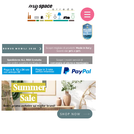
Scopri migliaia di prodotti
Made in Italy
BONUS MOBILI 2025
Sconti dal
30%
al
50%
Spedizione ALL RISK Gratuita
Scopri i nostri servizi di
per ordini a partire da €149,00
consegna al piano e montaggio
Summer
Sale
Scopri promo esclusive sui miglior brand!
SHOP NOW
HOME
/
SEDUTE