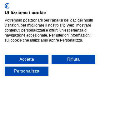
Utilizziamo i cookie
Potremmo posizionarli per l'analisi dei dati dei nostri
visitatori, per migliorare il nostro sito Web, mostrare
contenuti personalizzati e offrirti un'esperienza di
navigazione eccezionale. Per ulteriori informazioni
sui cookie che utilizziamo aprire Personalizza.
Tonin Casa ALEXIA | poltroncina
Tonin Casa ALEXIA | poltroncina
Listino
€685.00
Risparmia
€179.67
€505.33
Accetta
Rifiuta
Prezzo più basso degli ultimi 30 giorni: €685.00
offerta
Personalizza