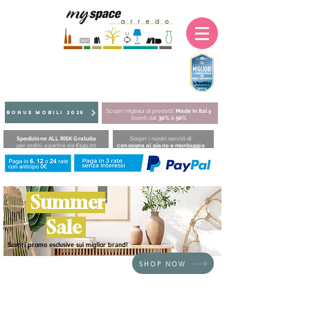
Scopri migliaia di prodotti
Made in Italy
BONUS MOBILI 2025
Sconti dal
30%
al
50%
Spedizione ALL RISK Gratuita
Scopri i nostri servizi di
per ordini a partire da €149,00
consegna al piano e montaggio
Summer
Sale
Scopri promo esclusive sui miglior brand!
SHOP NOW
HOME
/
BRAND
/
Fatboy