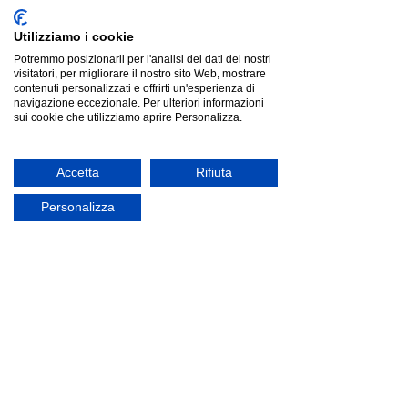
Utilizziamo i cookie
Potremmo posizionarli per l'analisi dei dati dei nostri
visitatori, per migliorare il nostro sito Web, mostrare
contenuti personalizzati e offrirti un'esperienza di
navigazione eccezionale. Per ulteriori informazioni
sui cookie che utilizziamo aprire Personalizza.
Fatboy Paletti Corner Seat, Rock Grey
Fatboy Paletti Corner Seat, Rock Grey
Listino
€999.00
Risparmia
€384.86
€614.14
Prezzo più basso degli ultimi 30 giorni: €999.00
Accetta
Rifiuta
offerta
Personalizza