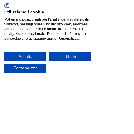
Utilizziamo i cookie
Potremmo posizionarli per l'analisi dei dati dei nostri
visitatori, per migliorare il nostro sito Web, mostrare
contenuti personalizzati e offrirti un'esperienza di
navigazione eccezionale. Per ulteriori informazioni
sui cookie che utilizziamo aprire Personalizza.
Visualizza altro
Potrebbe anche interessarti
offerta
Accetta
Rifiuta
Personalizza
Ityhome MARRAK Beige | divano 2 posti