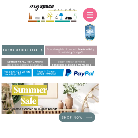
Scopri migliaia di prodotti
Made in Italy
BONUS MOBILI 2025
Sconti dal
30%
al
50%
Spedizione ALL RISK Gratuita
Scopri i nostri servizi di
per ordini a partire da €149,00
consegna al piano e montaggio
Summer
Sale
Scopri promo esclusive sui miglior brand!
SHOP NOW
HOME
/
DIVANI