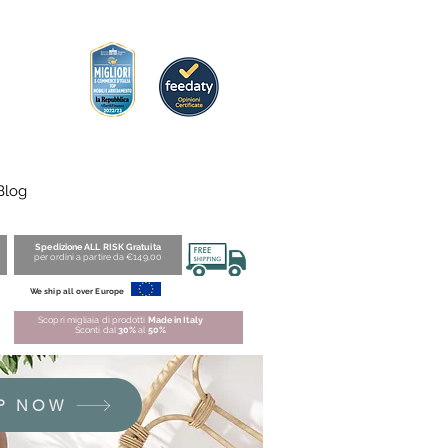
Blog
Spedizione ALL RISK Gratuita
per ordini a partire da €149,00
We ship all over Europe
Scopri migliaia di prodotti
Made in Italy
Sconti dal
30%
al
50%
P NOW