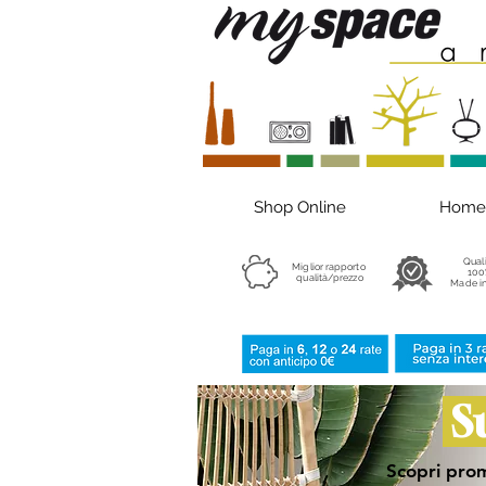
Shop Online
Home
Qual
Miglior rapporto
100
qualità/prezzo
Made in
S
Scopri prom