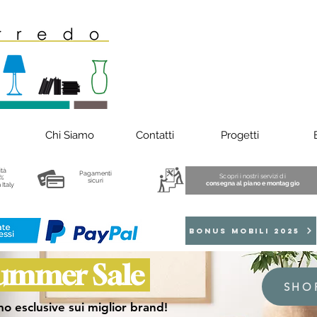
Chi Siamo
Contatti
Progetti
ità
Pagamenti
Scopri i nostri servizi di
%
sicuri
consegna al piano e montaggio
 Italy
BONUS MOBILI 2025
ummer Sale
SHO
o esclusive sui miglior brand!