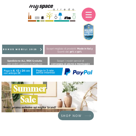
Scopri migliaia di prodotti
Made in Italy
BONUS MOBILI 2025
Sconti dal
30%
al
50%
Spedizione ALL RISK Gratuita
Scopri i nostri servizi di
per ordini a partire da €149,00
consegna al piano e montaggio
Summer
Sale
Scopri promo esclusive sui miglior brand!
SHOP NOW
HOME
/
DIVANI