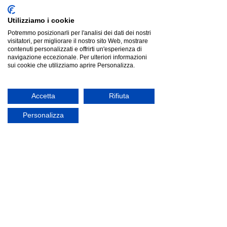
Utilizziamo i cookie
Potremmo posizionarli per l'analisi dei dati dei nostri
visitatori, per migliorare il nostro sito Web, mostrare
Ityhome YASEL Avio | divano 2 posti
contenuti personalizzati e offrirti un'esperienza di
Ityhome YASEL Avio | divano 2 posti
navigazione eccezionale. Per ulteriori informazioni
Listino
€1 318.00
Risparmia
€777.84
sui cookie che utilizziamo aprire Personalizza.
€540.16
Prezzo più basso degli ultimi 30 giorni: €1 318.00
offerta
Accetta
Rifiuta
Personalizza