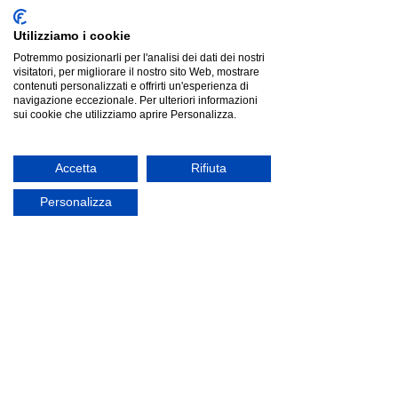
Utilizziamo i cookie
Potremmo posizionarli per l'analisi dei dati dei nostri
visitatori, per migliorare il nostro sito Web, mostrare
contenuti personalizzati e offrirti un'esperienza di
navigazione eccezionale. Per ulteriori informazioni
sui cookie che utilizziamo aprire Personalizza.
Accetta
Rifiuta
Personalizza
Ityhome YASEL Latte | divano 3 posti
Ityhome YASEL Latte | divano 3 posti
Listino
€1 718.00
Risparmia
€1 013.90
€704.10
Prezzo più basso degli ultimi 30 giorni: €1 718.00
offerta