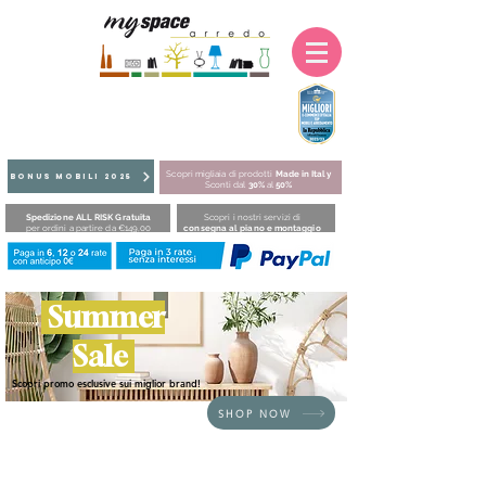
Scopri migliaia di prodotti
Made in Italy
BONUS MOBILI 2025
Sconti dal
30%
al
50%
Spedizione ALL RISK Gratuita
Scopri i nostri servizi di
per ordini a partire da €149,00
consegna al piano e montaggio
Summer
Sale
Scopri promo esclusive sui miglior brand!
SHOP NOW
HOME
/
DIVANI