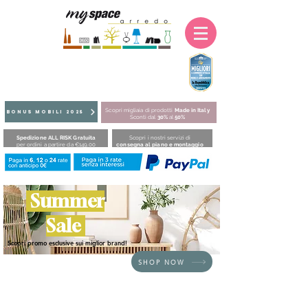
Scopri migliaia di prodotti
Made in Italy
BONUS MOBILI 2025
Sconti dal
30%
al
50%
Spedizione ALL RISK Gratuita
Scopri i nostri servizi di
per ordini a partire da €149,00
consegna al piano e montaggio
Summer
Sale
Scopri promo esclusive sui miglior brand!
SHOP NOW
HOME
/
DIVANI