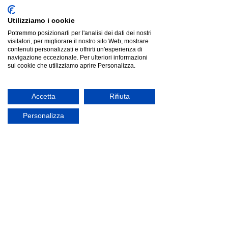
Utilizziamo i cookie
Potremmo posizionarli per l'analisi dei dati dei nostri
visitatori, per migliorare il nostro sito Web, mostrare
contenuti personalizzati e offrirti un'esperienza di
navigazione eccezionale. Per ulteriori informazioni
sui cookie che utilizziamo aprire Personalizza.
Ityhome YASEL Avio | divano 2 posti
Ityhome YASEL Avio | divano 2 posti
Listino
€1 318.00
Risparmia
€777.84
€540.16
Accetta
Rifiuta
Prezzo più basso degli ultimi 30 giorni: €1 318.00
offerta
Personalizza