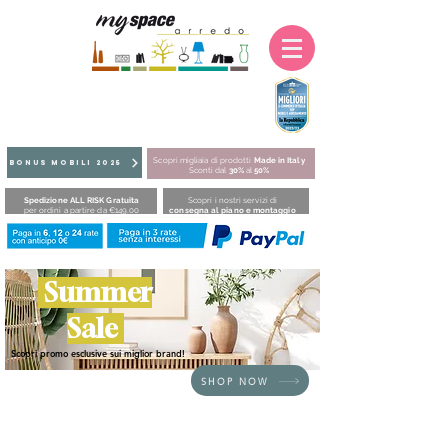
Scopri migliaia di prodotti
Made in Italy
BONUS MOBILI 2025
Sconti dal
30%
al
50%
Spedizione ALL RISK Gratuita
Scopri i nostri servizi di
per ordini a partire da €149,00
consegna al piano e montaggio
Summer
Sale
Scopri promo esclusive sui miglior brand!
SHOP NOW
HOME
/
DIVANI