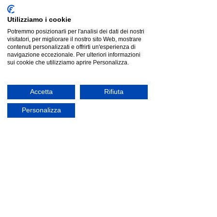
Utilizziamo i cookie
Potremmo posizionarli per l'analisi dei dati dei nostri
visitatori, per migliorare il nostro sito Web, mostrare
contenuti personalizzati e offrirti un'esperienza di
navigazione eccezionale. Per ulteriori informazioni
sui cookie che utilizziamo aprire Personalizza.
Accetta
Rifiuta
Ityhome YASEL Latte | divano 3 posti
Personalizza
Ityhome YASEL Latte | divano 3 posti
Listino
€1 718.00
Risparmia
€1 013.90
€704.10
Prezzo più basso degli ultimi 30 giorni: €1 718.00
offerta